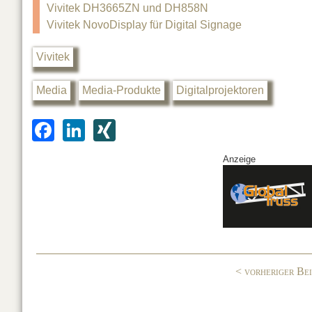
Vivitek DH3665ZN und DH858N
Vivitek NovoDisplay für Digital Signage
Vivitek
Media
Media-Produkte
Digitalprojektoren
F
Li
XI
a
n
N
Anzeige
c
k
G
e
e
b
dI
o
n
o
< vorheriger Be
k