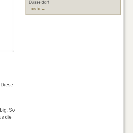
Düsseldorf
mehr ...
. Diese
big. So
us die