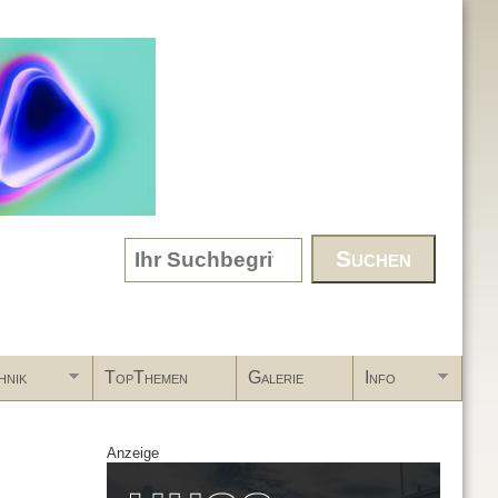
Search form
hnik
TopThemen
Galerie
Info
Anzeige