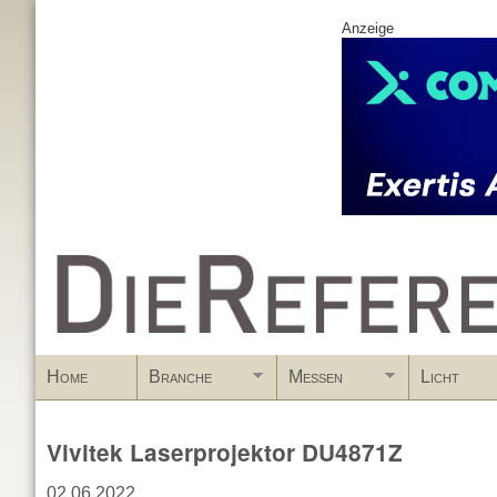
Anzeige
www.DieReferenz.de
Home
Branche
Messen
Licht
Vivitek Laserprojektor DU4871Z
02.06.2022